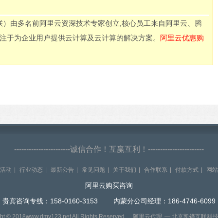
联）由多名前阿里云资深技术专家创立,核心员工来自阿里云、腾
专注于为企业用户提供云计算及云计算的解决方案。
阿里云优惠购
-----------------------诚信合作！互赢互利！-----------------------
活动
|
行业动态
|
最新公告
|
常见问题
|
关于我们
|
合作联系
|
付款方式
|
网站
阿里云购买咨询
贵宾咨询专线：158-0160-3153 内蒙分公司经理：186-4746-6099
ht © 2018www.dmy123.net All Rights Reserved
阿里云代理
— 北京凯铧互联科