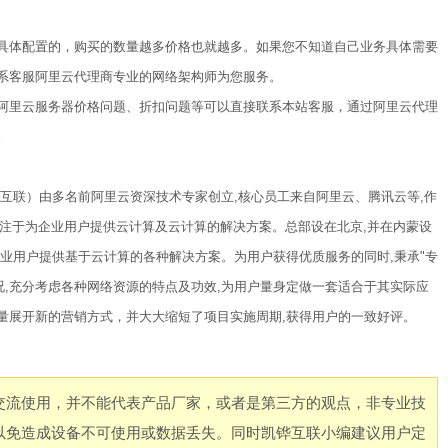
具体配置的，购买的数量越多价格也就越多。如果您不知道自己业务具体需要
系客服阿里云代理商专业的网络架构师为您服务。
阿里云服务器价格问题、折扣问题等可以直接联系本站客服，通过阿里云代理
。
互联）由多名前阿里云资深技术专家创立,核心员工来自阿里云、腾讯云等,作
,专注于为企业用户提供云计算及云计算的解决方案。总部设在北京,并在内蒙设
业用户提供基于云计算的各种解决方案。为用户获得优质服务的同时,秉承"专
况,充分考虑各种网络资源的特点及功效,为用户量身定做一套适合于其实际应
量展开新的营销方式，并大大缩短了项目实施周期,获得用户的一致好评。
交流使用，并不能代表产品厂家，或者是第三方的观点，非专业技
以免造成设备不可使用或数据丢失。同时凯铧互联小编建议用户定