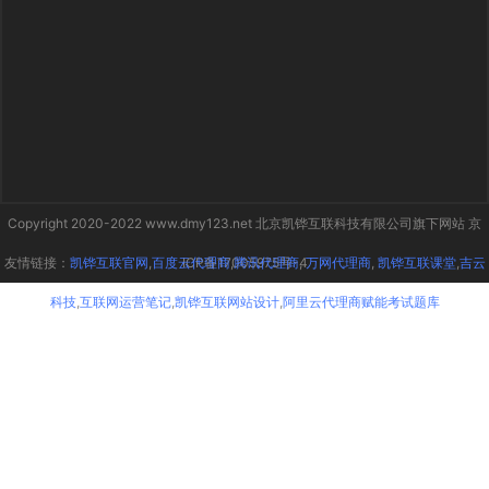
Copyright 2020-2022 www.dmy123.net 北京凯铧互联科技有限公司旗下网站 京
友情链接：
凯铧互联官网
,
百度云代理商
ICP备17005975号-4
,
腾讯代理商
,
万网代理商
,
凯铧互联课堂
,
吉云
科技
,
互联网运营笔记
,
凯铧互联网站设计
,
阿里云代理商赋能考试题库